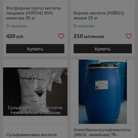
Фосфорная (орто) кислота
пищевая (H3PO4) 85%
Борная кислота (H3BO3)
канистра 35 кг
мешок 25 кг
В наличии
В наличии
420
210
руб.
руб./мешок
Купить
Купить
Алкилбензолсульфокислота
Сульфаминовая кислота
(АБСК, линейная) *R–