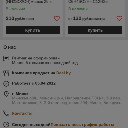
(NH2SO2OH)мешок 25 кг
С6Н4SO3H= С12Н25 –
С14Н29* канистра 21 кг
В наличии
В наличии
210
132
руб./мешок
от
руб./канистра
Купить
Купить
О нас
Рейтинг не сформирован
Менее 5 отзывов за последний год
Компания продает на
Deal.by
Работает с 05.04.2012
г. Минск
Минская обл., Минский р-н, Направление ТЭЦ-4, 3-й пер.
Монтажников, 3, 2-й подъезд, офис 204, Минск, Беларусь
Контакты
Показать весь график работы
Сегодня выходной