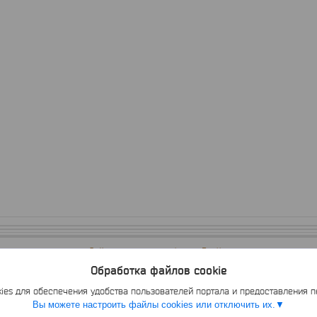
Сайт создан на платформе Deal.by
Политика обработки файлов cookies
Обработка файлов cookie
АрмНеттингГрупп Частное предприятие |
Пожаловаться на контент
Select Language
▼
es для обеспечения удобства пользователей портала и предоставления 
Вы можете настроить файлы cookies или отключить их.