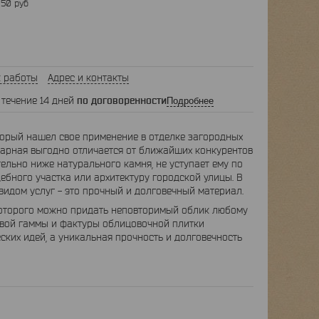
 50 руб
 работы
Адрес и контакты
 течение 14 дней
по договоренности
Подробнее
торый нашел свое применение в отделке загородных
уарная выгодно отличается от ближайших конкурентов
тельно ниже натурального камня, не уступает ему по
ебного участка или архитектуру городской улицы. В
 видом услуг - это прочный и долговечный материал.
которого можно придать неповторимый облик любому
товой гаммы и фактуры облицовочной плитки
ких идей, а уникальная прочность и долговечность