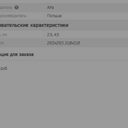
дитель
Alfa
производитель
Польша
овательские характеристики
, см
2,5; 4,5
см
29,5х29,5 21,0х21,0
ция для заказа
0
руб.