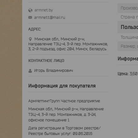
Произво
armnet.by
Страна 
armnett@mail.ru
Польз
Толщина
Минская обл., Минский р-н,
Направление ТЭЦ-4, 3-й пер. Монтажников,
Размер, 
3, 2-й подъезд, офис 204, Минск, Беларусь
Информа
Игорь Владимирович
Цена:
3,6
Информация для покупателя
АрмНеттингГрупп Частное предприятие
Минская обл., Минский р-н, Направление
ТЭЦ-4, 3-й пер. Монтажников, д. 3-24,
офисное помещение 1
Дата регистрации в Торговом реестре/
Реестре бытовых услуг: 09.06.2016