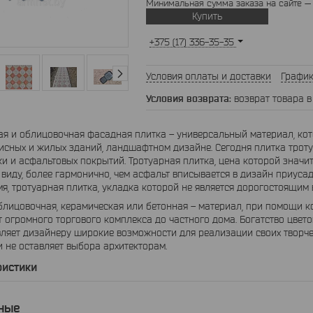
Минимальная сумма заказа на сайте —
Купить
+375 (17) 336-35-35
Условия оплаты и доставки
График
возврат товара в
я и облицовочная фасадная плитка – универсальный материал, ко
исных и жилых зданий, ландшафтном дизайне. Сегодня плитка трот
ки и асфальтовых покрытий. Тротуарная плитка, цена которой значи
виду, более гармонично, чем асфальт вписывается в дизайн приусад
мя, тротуарная плитка, укладка которой не является дорогостоящим
лицовочная, керамическая или бетонная – материал, при помощи 
т огромного торгового комплекса до частного дома. Богатство цве
ляет дизайнеру широкие возможности для реализации своих творчес
 не оставляет выбора архитекторам.
ристики
ные