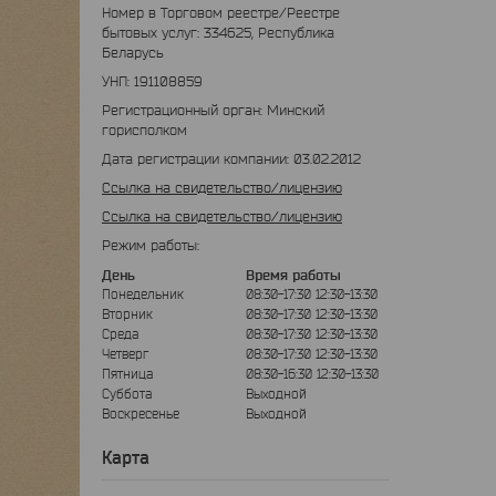
Номер в Торговом реестре/Реестре
бытовых услуг: 334625, Республика
Беларусь
УНП: 191108859
Регистрационный орган: Минский
горисполком
Дата регистрации компании: 03.02.2012
Ссылка на свидетельство/лицензию
Ссылка на свидетельство/лицензию
Режим работы:
День
Время работы
Понедельник
08:30-17:30
12:30-13:30
Вторник
08:30-17:30
12:30-13:30
Среда
08:30-17:30
12:30-13:30
Четверг
08:30-17:30
12:30-13:30
Пятница
08:30-16:30
12:30-13:30
Суббота
Выходной
Воскресенье
Выходной
Карта