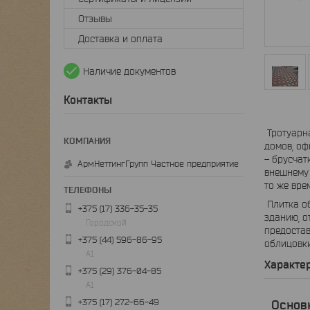
Отзывы
Доставка и оплата
Наличие документов
Контакты
Тротуарна
домов, оф
– брусчат
АрмНеттингГрупп Частное предприятие
внешнему 
то же вре
Плитка об
+375 (17) 336-35-35
зданию, о
Городской
предостав
+375 (44) 596-86-95
облицовки
А1
Характе
+375 (29) 376-04-85
А1
+375 (17) 272-66-49
Основ