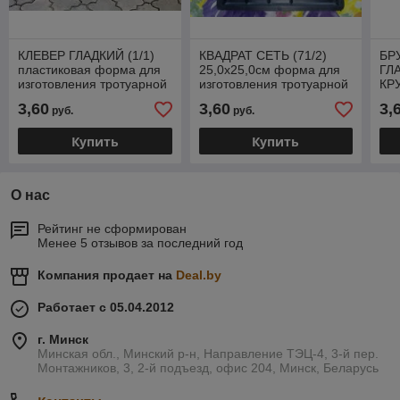
КЛЕВЕР ГЛАДКИЙ (1/1)
КВАДРАТ СЕТЬ (71/2)
БР
пластиковая форма для
25,0х25,0см форма для
ГЛ
изготовления тротуарной
изготовления тротуарной
КР
плитки
плитки
фор
3,60
3,60
3,
руб.
руб.
тро
Купить
Купить
О нас
Рейтинг не сформирован
Менее 5 отзывов за последний год
Компания продает на
Deal.by
Работает с 05.04.2012
г. Минск
Минская обл., Минский р-н, Направление ТЭЦ-4, 3-й пер.
Монтажников, 3, 2-й подъезд, офис 204, Минск, Беларусь