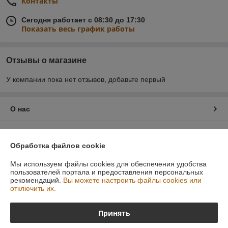
Контакты
Сегодня работает с 08:30 до 17:30
Показать весь график работы
Отзывы о магазине
У компании пока нет отзывов, добавьте первый
О нас
Контакты
Обработка файлов cookie
Доставка и оплата
Мы используем файлы cookies для обеспечения удобства
пользователей портала и предоставления персональных
рекомендаций.
Вы можете настроить файлы cookies или
График работы
отключить их.
Полная версия сайта
Принять