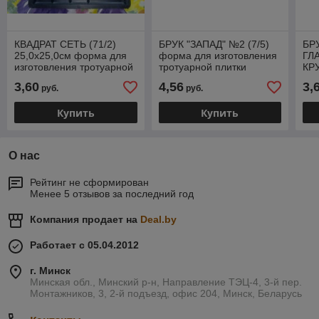
КВАДРАТ СЕТЬ (71/2)
БРУК "ЗАПАД" №2 (7/5)
БР
25,0х25,0см форма для
форма для изготовления
ГЛ
изготовления тротуарной
тротуарной плитки
КР
плитки
фор
3,60
4,56
3,
руб.
руб.
тро
Купить
Купить
О нас
Рейтинг не сформирован
Менее 5 отзывов за последний год
Компания продает на
Deal.by
Работает с 05.04.2012
г. Минск
Минская обл., Минский р-н, Направление ТЭЦ-4, 3-й пер.
Монтажников, 3, 2-й подъезд, офис 204, Минск, Беларусь