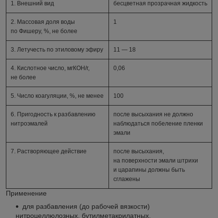
1. Внешний вид
бесцветная прозрачная жидкость
2. Массовая доля воды
1
по Фишеру, %, не более
3. Летучесть по этиловому эфиру
11 — 18
4. Кислотное число, мгКОН/г,
0,06
не более
5. Число коагуляции, %, не менее
100
6. Пригодность к разбавлению
после высыхания не должно
нитроэмалей
наблюдаться побеление пленки
эмали
7. Растворяющее действие
после высыхания,
на поверхности эмали штрихи
и царапины должны быть
сглажены
Применение
для разбавления (до рабочей вязкости)
нитроцеллюлозных, бутилметакрилатных,