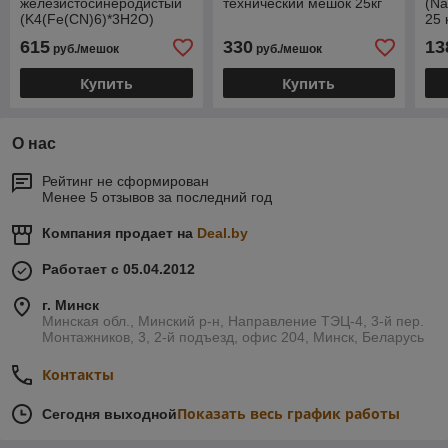
железистосинеродистый
технический мешок 25кг
(N
(K4(Fe(CN)6)*3H2O)
25 
мешок 25 кг
615
330
13
руб./мешок
руб./мешок
Купить
Купить
О нас
Рейтинг не сформирован
Менее 5 отзывов за последний год
Компания продает на
Deal.by
Работает с 05.04.2012
г. Минск
Минская обл., Минский р-н, Направление ТЭЦ-4, 3-й пер.
Монтажников, 3, 2-й подъезд, офис 204, Минск, Беларусь
Контакты
Показать весь график работы
Сегодня выходной