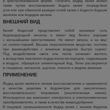
в кристаллизованной форме. Получить йодид калия можно
также путем восстановления йодата калия посредством
угля или при обменной реакции солей калия с йодисто-йодным
железом или йодидом железа.
ВНЕШНИЙ ВИД
Калий йодистый представляет собой калиевую соль
йодоводородной кислоты и имеет вид белого порошка
с мельчайшими кристалликами. Не имеет запаха, а на вкус
он солено-горький. Весьма гигроскопичное вещество, поэтому
при взаимодействии с влажным воздухом быстро сыреет.
Под воздействием света или тепла начинает желтеть
и вследствие окисления иодид-ионов кислородом, содержащим
в воздухе, образуется элементарный йод. Легко растворяется
в глицерине, метаноле, ацетоне, этаноле и жидком аммиаке.
ПРИМЕНЕНИЕ
Йодид калия является легким восстановителем и применяется
в качестве реактива в йодометрии для окислительно-
восстановительного титрования
(аналитическая
химия).
Используется как компонент электролита в электрохимических
преобразователях, а также в качестве микроудобрения.
В пищевой промышленности йодид калия с калием йодатом