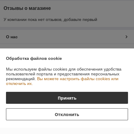
Отзывы о магазине
У компании пока нет отзывов, добавьте первый
О нас
Контакты
Обработка файлов cookie
Доставка и оплата
Мы используем файлы cookies для обеспечения удобства
пользователей портала и предоставления персональных
рекомендаций.
Вы можете настроить файлы cookies или
График работы
отключить их.
Полная версия сайта
Принять
Политика обработки cookies
Отклонить
Сайт создан на платформе Deal.by