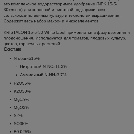
это комплексное водорастворимое удобрение (NPK 15-5-
30+micro) для корневой и листовой подкормки всех
сельскохозяйственных культур и технологий выращивания.
Содержит весь набор макро- и микроэлементов.
KRISTALON 15-5-30 White label применяется в фазу цветения и
плодоношения. Используется для томатов, плодовых культур,
цветов, горшечных растений.
Состав
N общий
15%
Нитратный N-NO
11.3%
3
Аммиачный N-NH
3.7%
4
P
O
5%
2
5
K
O
30%
2
Mg
1.9%
MgO
3%
S
2%
SO
5%
3
B
0.025%