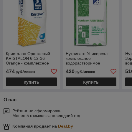
Кристалон Оранжевый
Нутривант Универсал
Ну
KRISTALON 6-12-36
комплексное
Зе
Orange - комплексное
водорастворимое
во
водорастворимое
удобрение мешок 25кг
удо
474
420
51
руб./мешок
руб./мешок
удобрение мешок 25 кг
Купить
Купить
О нас
Рейтинг не сформирован
Менее 5 отзывов за последний год
Компания продает на
Deal.by