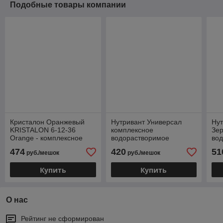
Подобные товары компании
Кристалон Оранжевый
Нутривант Универсал
Ну
KRISTALON 6-12-36
комплексное
Зе
Orange - комплексное
водорастворимое
во
водорастворимое
удобрение мешок 25кг
удо
474
420
51
руб./мешок
руб./мешок
удобрение мешок 25 кг
Купить
Купить
О нас
Рейтинг не сформирован