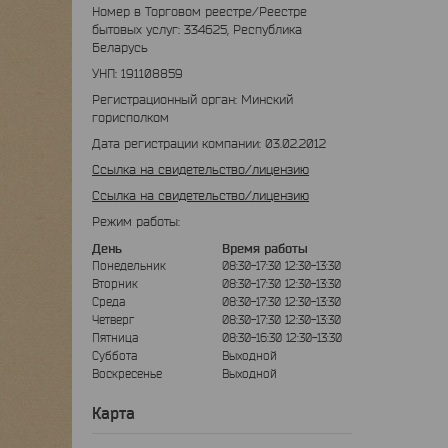
Номер в Торговом реестре/Реестре
бытовых услуг: 334625, Республика
Беларусь
УНП: 191108859
Регистрационный орган: Минский
горисполком
Дата регистрации компании: 03.02.2012
Ссылка на свидетельство/лицензию
Ссылка на свидетельство/лицензию
Режим работы:
День
Время работы
Понедельник
08:30-17:30
12:30-13:30
Вторник
08:30-17:30
12:30-13:30
Среда
08:30-17:30
12:30-13:30
Четверг
08:30-17:30
12:30-13:30
Пятница
08:30-16:30
12:30-13:30
Суббота
Выходной
Воскресенье
Выходной
Карта