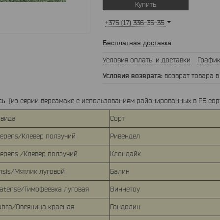
Купить
+375 (17) 336-35-35
Бесплатная доставка
Условия оплаты и доставки
График
возврат товара в
сь
(из серии версамакс с использованием районированных в РБ сор
 вида
Сорт
 repens/Клевер ползучий
Ривендел
 repens /Клевер ползучий
Клондайк
nsis/Мятлик луговой
Балин
ratense/Тимофеевка луговая
Виннетоу
ubra/Овсяница красная
Гондолин