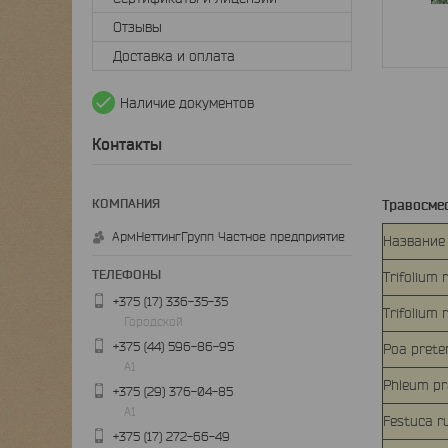
Отзывы
Доставка и оплата
Наличие документов
Контакты
Травосме
АрмНеттингГрупп Частное предприятие
Название
Trifolium
+375 (17) 336-35-35
Trifolium
Городской
+375 (44) 596-86-95
Poa prete
А1
Phleum p
+375 (29) 376-04-85
А1
Festuca r
+375 (17) 272-66-49