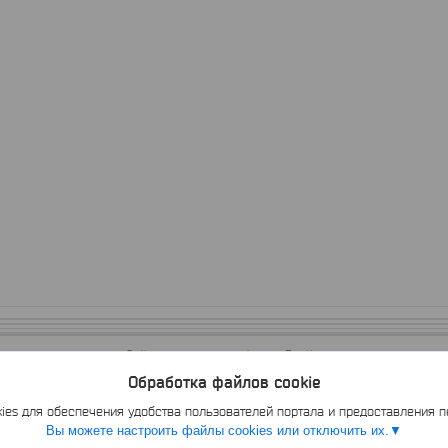
Сайт создан на платформе Deal.by
Политика обработки файлов cookies
Обработка файлов cookie
АрмНеттингГрупп Частное предприятие |
Пожаловаться на контент
Select Language
▼
es для обеспечения удобства пользователей портала и предоставления 
Вы можете настроить файлы cookies или отключить их.