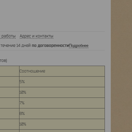
 работы
Адрес и контакты
 течение 14 дней
по договоренности
Подробнее
тов)
Соотношение
5%
10%
7%
8%
10%