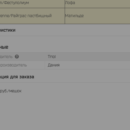
um/Фестулолиум
Лофа
erenne/Райграс пастбищный
Матильде
ристики
ные
дитель
Triol
производитель
Дания
ция для заказа
руб.
/мешок