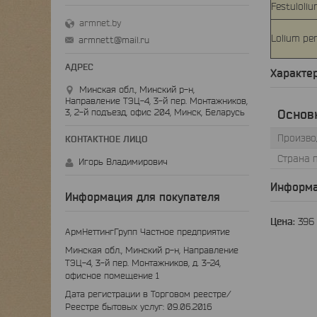
Festuloli
armnet.by
Lolium p
armnett@mail.ru
Характе
Минская обл., Минский р-н,
Направление ТЭЦ-4, 3-й пер. Монтажников,
3, 2-й подъезд, офис 204, Минск, Беларусь
Основ
Произво
Страна 
Игорь Владимирович
Информа
Информация для покупателя
Цена:
396
АрмНеттингГрупп Частное предприятие
Минская обл., Минский р-н, Направление
ТЭЦ-4, 3-й пер. Монтажников, д. 3-24,
офисное помещение 1
Дата регистрации в Торговом реестре/
Реестре бытовых услуг: 09.06.2016