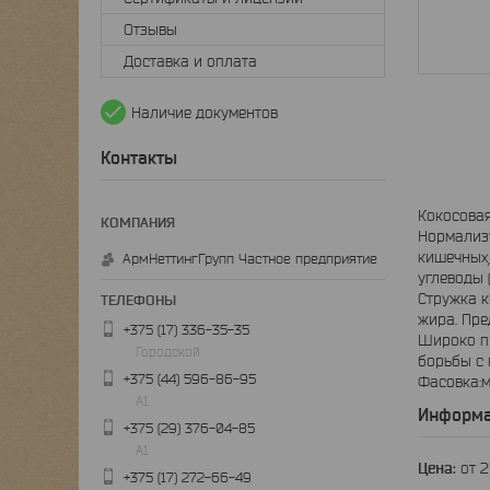
Отзывы
Доставка и оплата
Наличие документов
Контакты
Кокосова
Нормализу
кишечных,
АрмНеттингГрупп Частное предприятие
углеводы (
Стружка к
жира. Пре
+375 (17) 336-35-35
Широко пр
Городской
борьбы с 
+375 (44) 596-86-95
Фасовка:
А1
Информа
+375 (29) 376-04-85
А1
Цена:
от 
+375 (17) 272-66-49