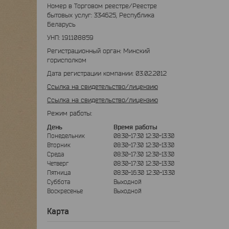
Номер в Торговом реестре/Реестре
бытовых услуг: 334625, Республика
Беларусь
УНП: 191108859
Регистрационный орган: Минский
горисполком
Дата регистрации компании: 03.02.2012
Ссылка на свидетельство/лицензию
Ссылка на свидетельство/лицензию
Режим работы:
День
Время работы
Понедельник
08:30-17:30
12:30-13:30
Вторник
08:30-17:30
12:30-13:30
Среда
08:30-17:30
12:30-13:30
Четверг
08:30-17:30
12:30-13:30
Пятница
08:30-16:30
12:30-13:30
Суббота
Выходной
Воскресенье
Выходной
Карта