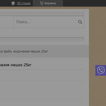
Корзина
63 отзыва
ка файн, индонезия мешок 25кг
незия мешок 25кг