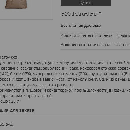
Купить
+375 (17) 336-35-35
Бесплатная доставка
Условия оплаты и доставки
График
возврат товара в
я стружка
ет пищеварение, иммунную систему, имеет антиоксидантные свойст
 сердечно-сосудистых заболеваний, рака. Кокосовая стружка содер
14%), белки (13%), минеральные элементы (7 %), группу витаминов (B, C
окоса имеет 6 видов в зависимости от измельчения. Один из самых
дставлен гранулами среднего размера.
именяется в пищевой и кондитерской промышленности, в медицине (
паразитами и проч. и проч.).
мешок 25кг
ция для заказа
255
руб.