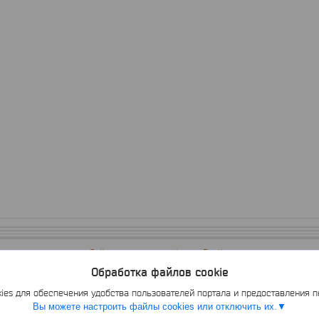
Сайт создан на платформе Deal.by
Политика обработки файлов cookies
Обработка файлов cookie
АрмНеттингГрупп Частное предприятие |
Пожаловаться на контент
Select Language
▼
es для обеспечения удобства пользователей портала и предоставления 
Вы можете настроить файлы cookies или отключить их.